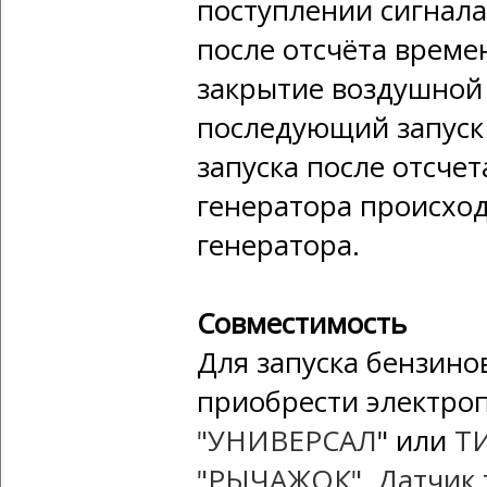
поступлении сигнала
после отсчёта време
закрытие воздушной 
последующий запуск 
запуска после отсче
генератора происход
генератора.
Совместимость
Для запуска бензино
приобрести электро
"УНИВЕРСАЛ
" или
Т
"РЫЧАЖОК"
.
Датчик