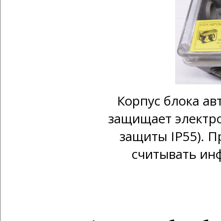
Корпус блока ав
защищает электро
защиты IP55). 
cчитывать ин