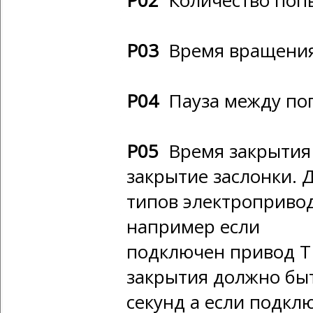
Р02
Количество попыт
Р03
Время вращения 
Р04
Пауза между поп
Р05
Время закрытия 
закрытие заслонки. 
типов электропривод
например если
подключен привод Т
закрытия должно быт
секунд а если подкл