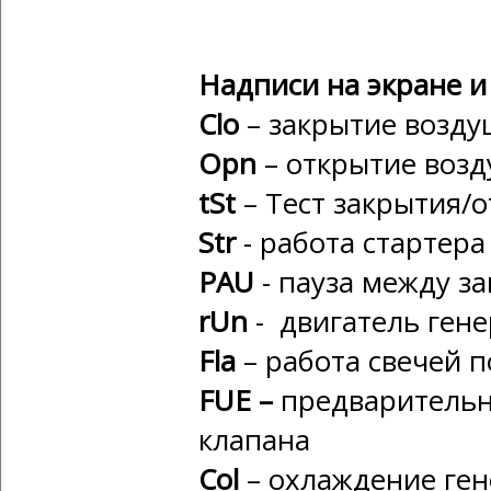
Надписи на экране и
Clo
– закрытие возду
Opn
– открытие возд
tSt
– Тест закрытия/
Str
- работа стартера
PAU
- пауза между з
rUn
- двигатель гене
Fla
– работа свечей 
FUE
–
предварительн
клапана
Col
– охлаждение ген