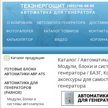
О КОМПАНИИ
АВТОЗАПУСК ГЕНЕРАТОРА
ДОСТАВК
ФОТОГАЛЕРЕЯ
КАТАЛОГ ТОВАРОВ
КОНТАКТ
КАЛЬКУЛЯТОР
ВИДЕО
КОРЗИНА
Каталог продукции
Каталог
/
Автоматика
Модули, блоки и сис
ГОТОВЫЕ БЛОКИ
генератора
/
БАЗГ, 
АВТОМАТИКИ АВР ATS
аксессуры для само
АВТОМАТИКА ДЛЯ
генератора
ГЕНЕРАТОРОВ
(РАЗНОЕ)
Модули, блоки и
системы автозапуска