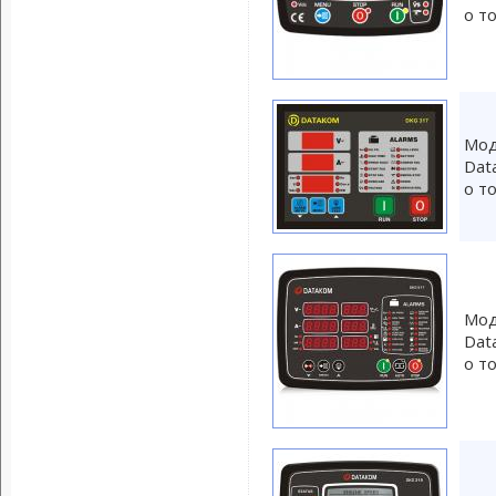
о т
Мод
Dat
о т
Мод
Dat
о т