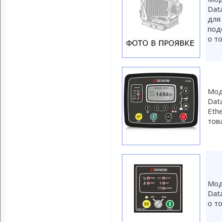
Dat
для
под
о т
Мод
Dat
Eth
тов
Мод
Dat
о т