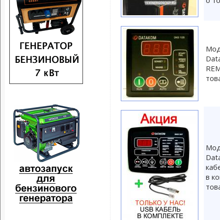
о т
Мод
Dat
REM
тов
Мод
Dat
каб
в к
тов