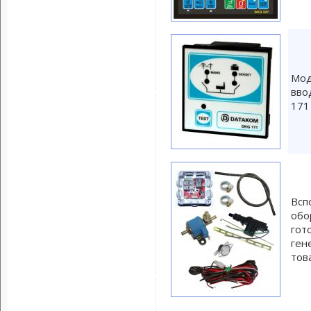
Мод
вво
171
Всп
обо
гот
ген
тов