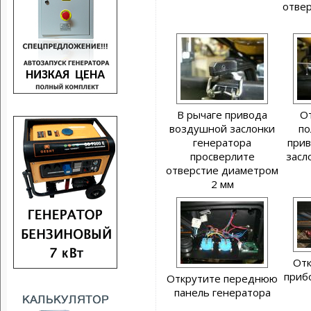
отве
В рычаге привода
О
воздушной заслонки
по
генератора
при
просверлите
засл
отверстие диаметром
2 мм
Отк
приб
Открутите переднюю
панель генератора