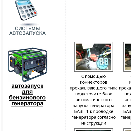
С помощью
коннекторов
прокалывающего типа
прок
подключите блок
по
автоматического
ав
запуска генератора
зап
БАЗГ-1 к проводке
БАЗ
генератора согласно
гене
инструкции