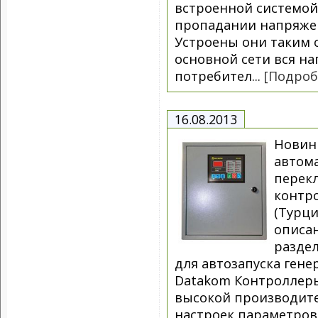
встроенной системой
пропадании напряжен
Устроены они таким 
основной сети вся на
потребител...
[Подроб
16.08.2013
Новин
автома
перек
контр
(Турци
описа
разде
для автозапуска гене
Datakom Контроллер
высокой производите
настроек параметров