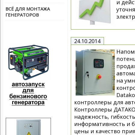
и дей
ВСЁ ДЛЯ МОНТАЖА
уточня
ГЕНЕРАТОРОВ
элект
24.10.2014
Напом
потен
прода
автома
на ум
контр
Datako
контроллеры для авт
Контроллеры ДАТАКО
надежность, гибкость
информативность и б
цены и качество прият