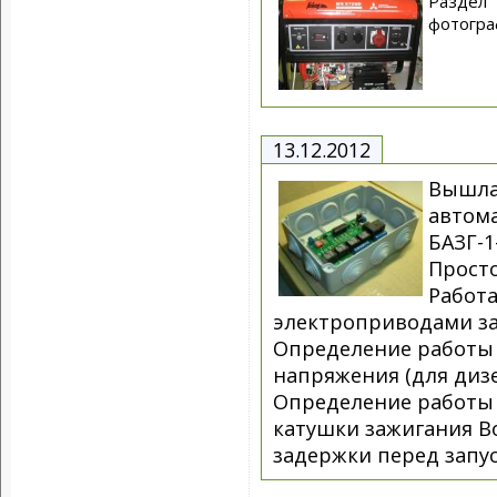
Раздел 
фотогра
13.12.2012
Вышла
автома
БАЗГ-1
Прост
Работ
электроприводами з
Определение работы
напряжения (для диз
Определение работы 
катушки зажигания В
задержки перед запус