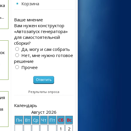
Корзина
ика
..
Ваше мнение
Вам нужен конструктор
«Автозапуск генератора»
для самостоятельной
сборки?
Да, могу и сам собрать
ок
Нет, мне нужно готовое
решение
я
Прочее
Результаты опроса
ния
Календарь
ля
Август 2026
Пн
Вт
Ср
Чт
Пт
Сб
Вс
1
2