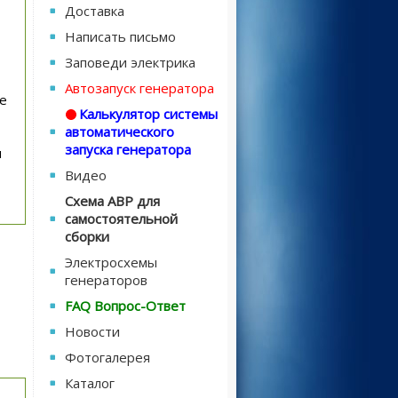
Доставка
Написать письмо
Заповеди электрика
Автозапуск генератора
е
Калькулятор системы
автоматического
запуска генератора
и
Видео
Схема АВР для
самостоятельной
сборки
Электросхемы
генераторов
FAQ Вопрос-Ответ
Новости
Фотогалерея
Каталог